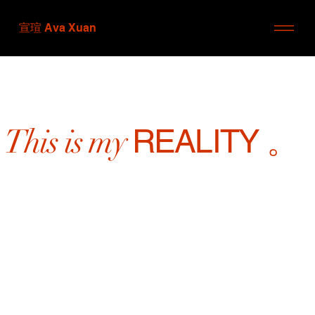
宣瑄 Ava Xuan
This is my
REALITY 。